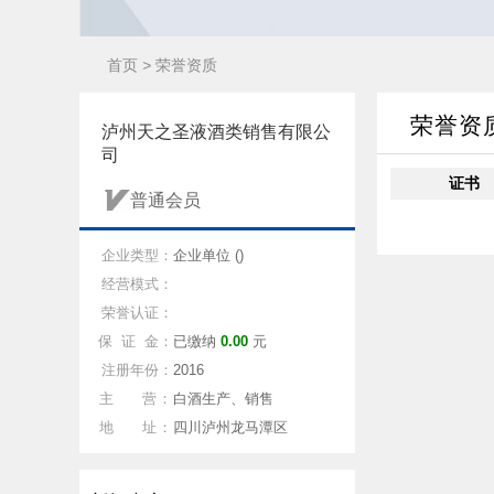
首页
>
荣誉资质
荣誉资
泸州天之圣液酒类销售有限公
司
证书
普通会员
企业类型：
企业单位 ()
经营模式：
荣誉认证：
保 证 金：
已缴纳
0.00
元
注册年份：
2016
主 营：
白酒生产、销售
地 址：
四川泸州龙马潭区