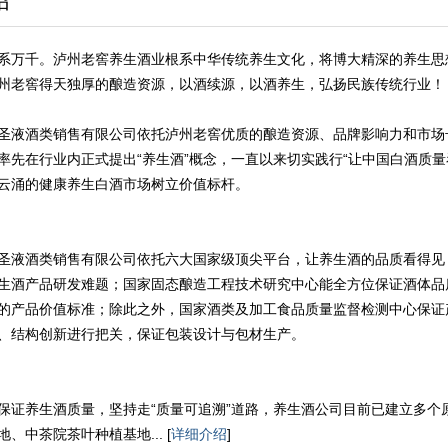
绍
系万千。泸州老窖养生酒业根系中华传统养生文化，将博大精深的养生思
州老窖得天独厚的酿造资源，以酒续源，以酒养生，弘扬民族传统行业！
圣液酒类销售有限公司依托泸州老窖优质的酿造资源、品牌影响力和市场
率先在行业内正式提出“养生酒”概念，一直以来切实践行“让中国白酒质量
云涌的健康养生白酒市场树立价值标杆。
圣液酒类销售有限公司依托六大国家级顶尖平台，让养生酒的品质看得见
生酒产品研发难题；国家固态酿造工程技术研究中心能全方位保证酒体品
的产品价值标准；除此之外，国家酒类及加工食品质量监督检测中心保证
、结构创新进行把关，保证包装设计与包材生产。
保证养生酒质量，坚持走“质量可追溯”道路，养生酒公司目前已建立多
、中茶院茶叶种植基地... [
详细介绍
]