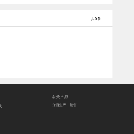
共
0
条
主营产品
白酒生产、销售
式