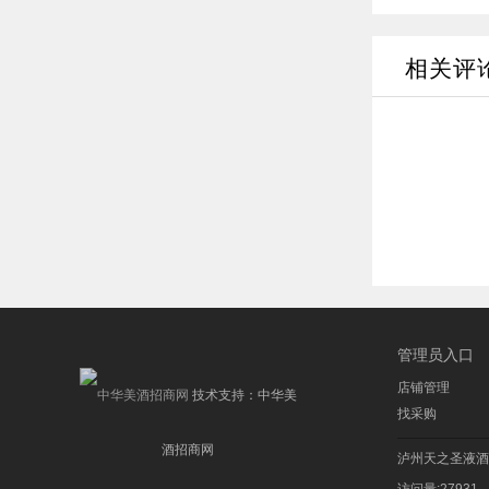
相关评
管理员入口
店铺管理
技术支持：
中华美
找采购
酒招商网
泸州天之圣液酒