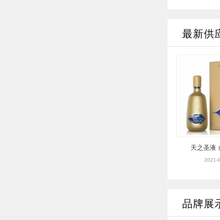
最新供
天之圣液
2021-0
品牌展