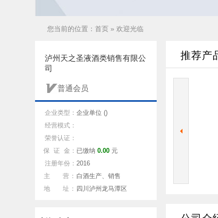
您当前的位置：
首页
» 欢迎光临
推荐产
泸州天之圣液酒类销售有限公
司
普通会员
企业类型：
企业单位 ()
经营模式：
荣誉认证：
保 证 金：
已缴纳
0.00
元
注册年份：
2016
主 营：
白酒生产、销售
地 址：
四川泸州龙马潭区