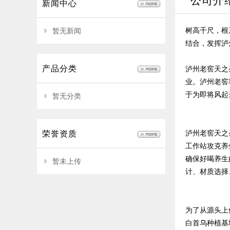
公司介
新闻中心
树高千尺，根
暂无新闻
结合，发挥泸
产品分类
泸州老窖天之
业。泸州老窖
于为即将风起
暂无分类
泸州老窖天之
荣誉资质
工作站攻克养
确保好喝养生
暂未上传
计、材质选择
为了从源头上
白首乌种植基地